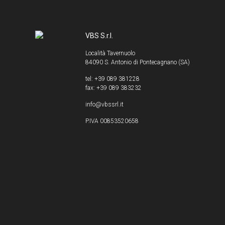
VBS S.r.l.
Località Tavernuolo
84090 S. Antonio di Pontecagnano (SA)
tel: +39 089 381228
fax: +39 089 383232
info@vbssrl.it
P.IVA 00853520658