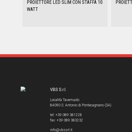
PROIETTORE LED SLIM CON STAFFA 10
PROIETT
WATT
VBS S.r.l.
Località Tavernuolo
84090 S. Antonio di Pontecagnano (SA)
tel: +39 089 381228
fax: +39 089 383232
info@vbssrl.it