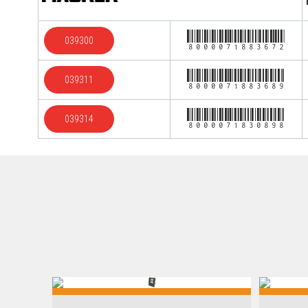
8000071883672
039300
8000071883689
039311
8000071830898
039314