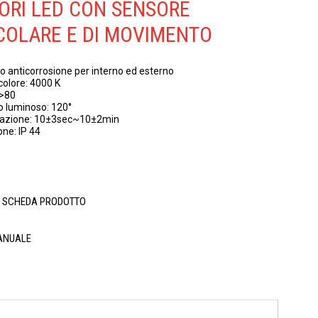
ORI LED CON SENSORE
COLARE E DI MOVIMENTO
io anticorrosione per interno ed esterno
colore: 4000 K
a>80
o luminoso: 120°
inazione: 10±3sec~10±2min
one: IP 44
A SCHEDA PRODOTTO
ANUALE