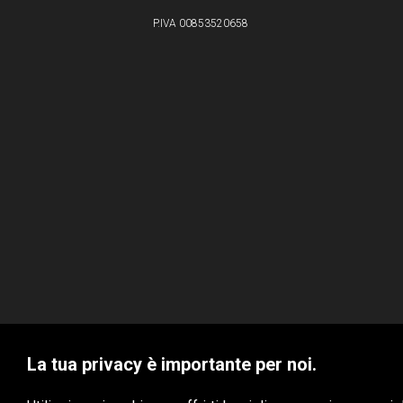
P.IVA 00853520658
La tua privacy è importante per noi.
VBS S.r.l. © 2020 - Tutti i diritti riservati