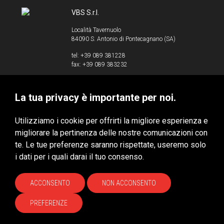
VBS S.r.l.
Località Tavernuolo
84090 S. Antonio di Pontecagnano (SA)
tel: +39 089 381228
fax: +39 089 383232
info@vbssrl.it
La tua privacy è importante per noi.
P.IVA 00853520658
Utilizziamo i cookie per offrirti la migliore esperienza e
migliorare la pertinenza delle nostre comunicazioni con
te. Le tue preferenze saranno rispettate, useremo solo
VBS S.r.l. © 2020 - Tutti i diritti riservati
i dati per i quali darai il tuo consenso.
Privacy & Cookie Policy
HUBITAT
ACCONSENTO
NON ACCONSENTO
PREFERENZE
Site by
Xoftware