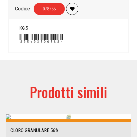
Codice
078788
KG.5
8054035005884
Prodotti simili
CLORO GRANULARE 56%