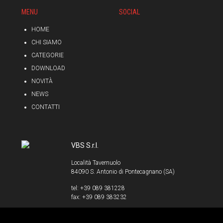
MENU
SOCIAL
HOME
CHI SIAMO
CATEGORIE
DOWNLOAD
NOVITÀ
NEWS
CONTATTI
VBS S.r.l.
Località Tavernuolo
84090 S. Antonio di Pontecagnano (SA)
tel: +39 089 381228
fax: +39 089 383232
info@vbssrl.it