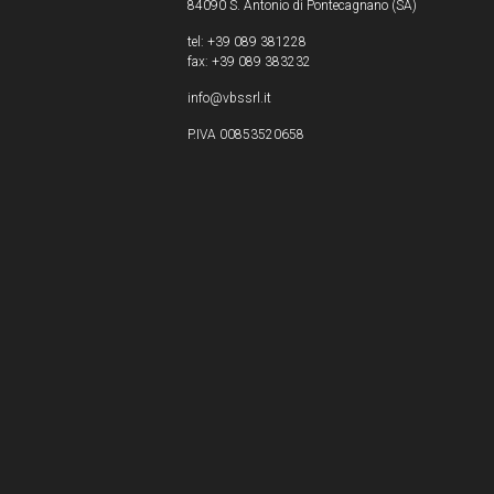
84090 S. Antonio di Pontecagnano (SA)
tel: +39 089 381228
fax: +39 089 383232
info@vbssrl.it
P.IVA 00853520658