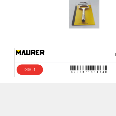
8000071881340
040324